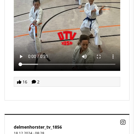
16
2
delmenhorster_tv_1856
18.12.2024
·
08:28