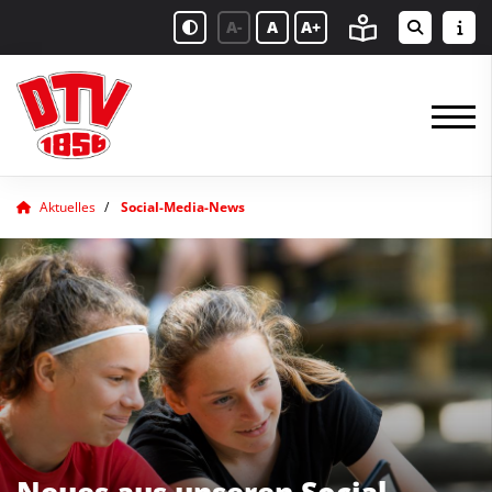
A-
A
A+
Aktuelles
Social-Media-News