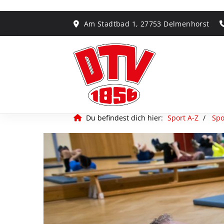
Am Stadtbad 1, 27753 Delmenhorst
Du befindest dich hier:
Sport A-Z
Spo