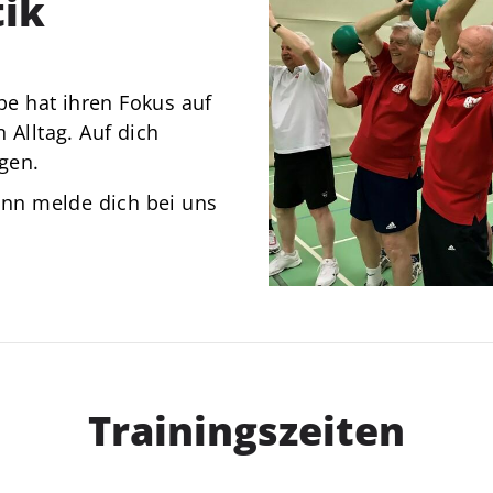
ik
News
Über Uns
Mitgliedschaft
e hat ihren Fokus auf
 Alltag. Auf dich
gen.
Dann melde dich bei uns
Trainingszeiten