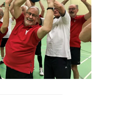
Sportsuche
Abteilungen
DTVital