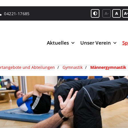
A-
A
A
04221-17685
Aktuelles
Unser Verein
Sp
rtangebote und Abteilungen
Gymnastik
Männergymnastik