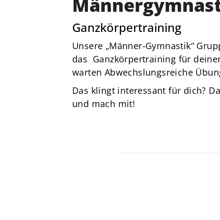
Männergymnast
von 1856 e. V.
Am Stadtbad 1
Ganzkörpertraining
27753 Delmenhorst
Unsere „Männer-Gymnastik“ Grupp
04221-17685
das Ganzkörpertraining für deinen
dtv@delmenhorster-tv.de
warten Abwechslungsreiche Übun
Das klingt interessant für dich? 
und mach mit!