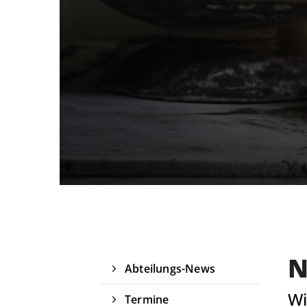
N
Abteilungs-News
Delmenhorster Turnverein
Wi
Termine