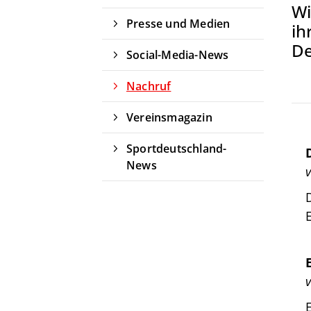
von 1856 e. V.
Wi
Presse und Medien
ih
Am Stadtbad 1
27753 Delmenhorst
De
Social-Media-News
04221-17685
Nachruf
dtv@delmenhorster-tv.de
Vereinsmagazin
Sportdeutschland-
News