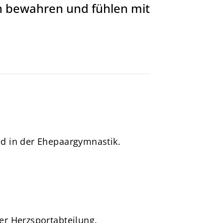
 bewahren und fühlen mit
Sportsuche
Abteilungen
DTVital
ed in der Ehepaargymnastik.
er Herzsportabteilung.