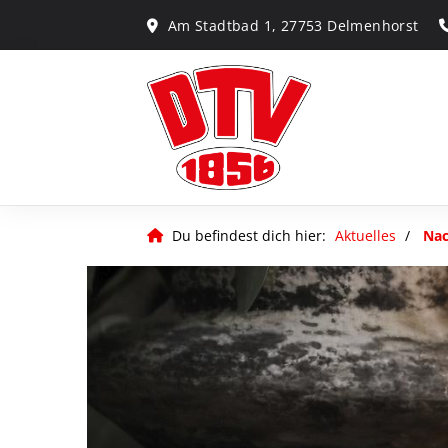
Am Stadtbad 1, 27753 Delmenhorst
Du befindest dich hier:
Aktuelles
Nac