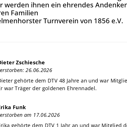
r werden ihnen ein ehrendes Andenken
News
ren Familien
Über Uns
lmenhorster Turnverein von 1856 e.V.
Mitgliedschaft
Dieter Zschiesche
verstorben: 26.06.2026
Dieter gehörte dem DTV 48 Jahre an und war Mitgli
Er war Träger der goldenen Ehrennadel.
Erika Funk
verstorben am 17.06.2026
Erika gehörte dem DTV 1 Jahr an und war Mitglied d