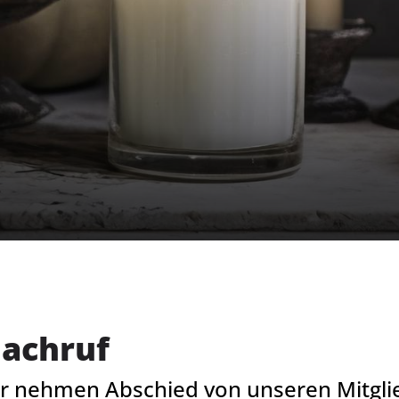
achruf
Unser Verein
S
r nehmen Abschied von unseren Mitgli