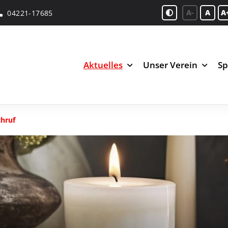
A-
A
A
04221-17685
Aktuelles
Unser Verein
Sp
hruf