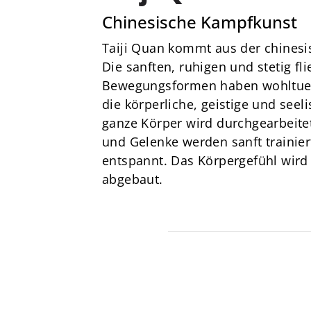
von 1856 e. V.
Chinesische Kampfkunst
Am Stadtbad 1
27753 Delmenhorst
Taiji Quan kommt aus der chines
Die sanften, ruhigen und stetig fl
04221-17685
Bewegungsformen haben wohltue
dtv@delmenhorster-tv.de
die körperliche, geistige und seel
ganze Körper wird durchgearbeite
und Gelenke werden sanft trainier
entspannt. Das Körpergefühl wird 
abgebaut.