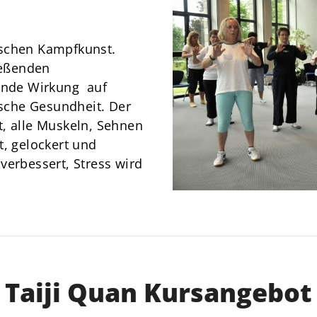
News
Über Uns
ischen Kampfkunst.
Mitgliedschaft
ießenden
nde Wirkung auf
ische Gesundheit. Der
t, alle Muskeln, Sehnen
t, gelockert und
verbessert, Stress wird
Taiji Quan Kursangebot