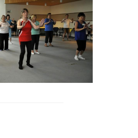
Sportsuche
Abteilungen
DTVital