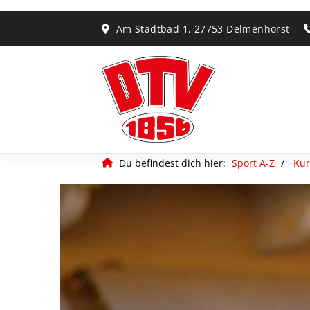
Am Stadtbad 1, 27753 Delmenhorst
Du befindest dich hier:
Sport A-Z
Kur