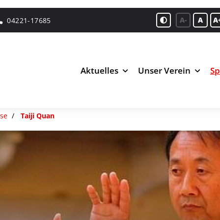
A-
A
A
04221-17685
Aktuelles
Unser Verein
Sp
se
Taiji Quan