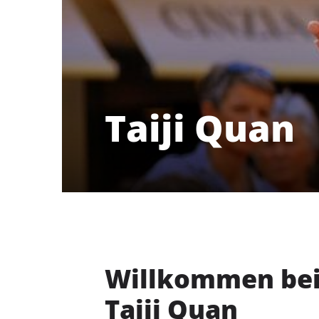
Taiji Quan
Willkommen bei
Taiji Quan
Delmenhorster Turnverein