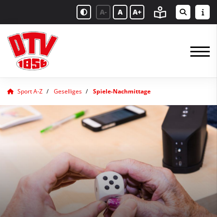
A-
A
A+
Sport A-Z
Geselliges
Spiele-Nachmittage