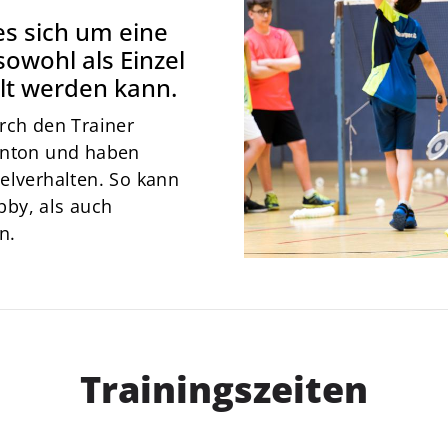
News
s sich um eine
Über Uns
owohl als Einzel
Mitgliedschaft
elt werden kann.
rch den Trainer
inton und haben
elverhalten. So kann
by, als auch
n.
Trainingszeiten