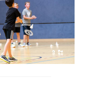
Sportsuche
Abteilungen
DTVital