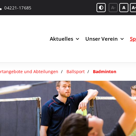
A-
A
A
04221-17685
Aktuelles
Unser Verein
Sp
rtangebote und Abteilungen
Ballsport
Badminton