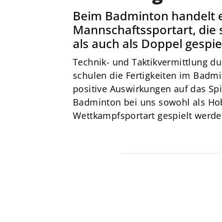
von 1856 e. V.
Beim Badminton handelt e
Am Stadtbad 1
Mannschaftssportart, die s
27753 Delmenhorst
als auch als Doppel gespi
04221-17685
Technik- und Taktikvermittlung du
dtv@delmenhorster-tv.de
schulen die Fertigkeiten im Badm
positive Auswirkungen auf das Spi
Badminton bei uns sowohl als Hob
Wettkampfsportart gespielt werde