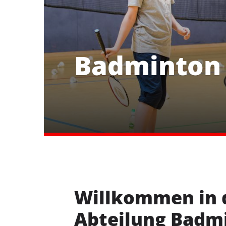
Badminton
Willkommen in 
Abteilung Badm
Delmenhorster Turnverein