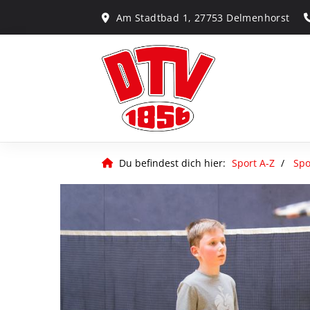
Am Stadtbad 1, 27753 Delmenhorst
Du befindest dich hier:
Sport A-Z
Spo