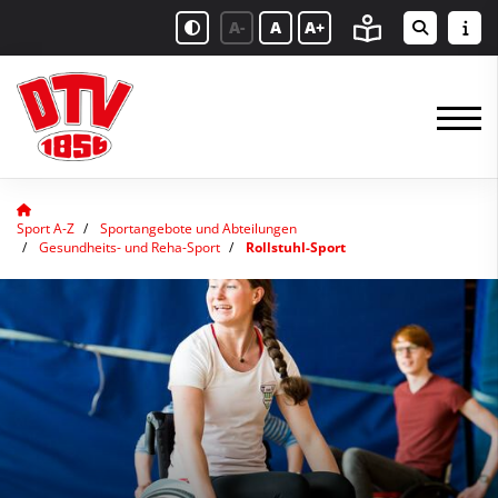
A-
A
A+
Sport A-Z
Sportangebote und Abteilungen
Gesundheits- und Reha-Sport
Rollstuhl-Sport