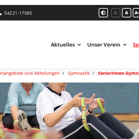
A-
A
A
04221-17685
Aktuelles
Unser Verein
Sp
rtangebote und Abteilungen
Gymnastik
SeniorInnen-Gymn