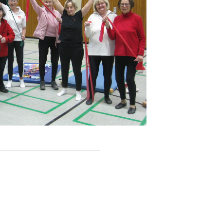
Sportsuche
Abteilungen
DTVital