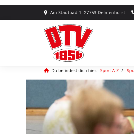
Am Stadtbad 1, 27753 Delmenhorst
Du befindest dich hier:
Sport A-Z
Spo