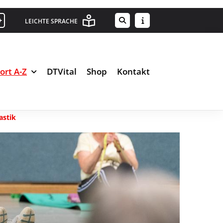
+
LEICHTE SPRACHE
ort A-Z
DTVital
Shop
Kontakt
astik