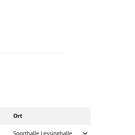
Ort
Weitere Informati
Sporthalle Lessinghalle