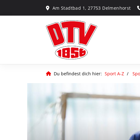
Am Stadtbad 1, 27753 Delmenhorst
Du befindest dich hier:
Sport A-Z
Spo