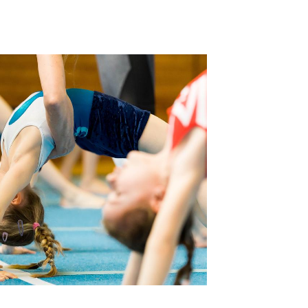
Sportsuche
Abteilungen
DTVital