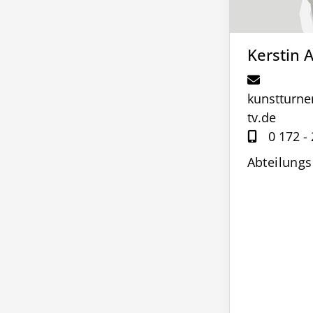
Kerstin 
kunstturn
tv.de
0 172 -
Abteilungs