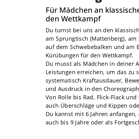
von 1856 e. V.
Für Mädchen an klassisch
Am Stadtbad 1
den Wettkampf
27753 Delmenhorst
Du turnst bei uns an den klassisc
04221-17685
am Sprungtisch (Mattenberg), am 
dtv@delmenhorster-tv.de
auf dem Schwebebalken und am Bo
Kürübungen für den Wettkampf.
Du musst als Mädchen in deiner A
Leistungen erreichen, um das zu s
systematisch Kraftausdauer, Bewe
und Ausdruck in den Choreograph
Von Rolle bis Rad, Flick-Flack und S
auch Überschläge und Kippen od
Du kannst mit 6 Jahren anfangen, a
auch bis 9 Jahre oder als Fortgesc