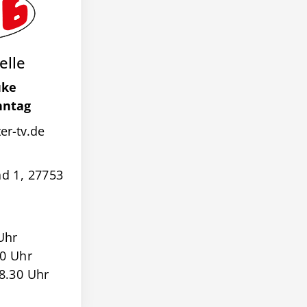
elle
uke
nntag
r-tv.de
d 1, 27753
Uhr
30 Uhr
8.30 Uhr