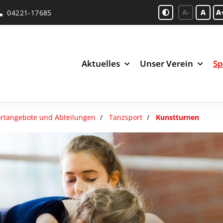
A-
A
A
04221-17685
Aktuelles
Unser Verein
Sp
rtangebote und Abteilungen
Tanzsport
Kunstturnen