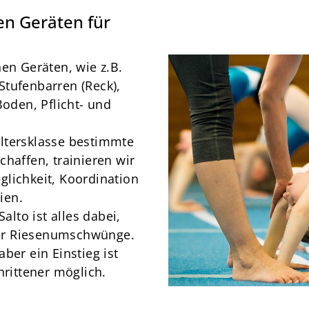
News
en Geräten für
Über Uns
Mitgliedschaft
hen Geräten, wie z.B.
Stufenbarren (Reck),
den, Pflicht- und
ltersklasse bestimmte
chaffen, trainieren wir
glichkeit, Koordination
ien.
alto ist alles dabei,
er Riesenumschwünge.
ber ein Einstieg ist
hrittener möglich.