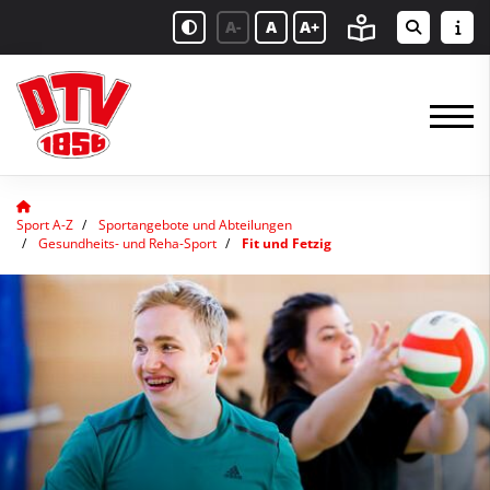
A-
A
A+
Sport A-Z
Sportangebote und Abteilungen
Gesundheits- und Reha-Sport
Fit und Fetzig