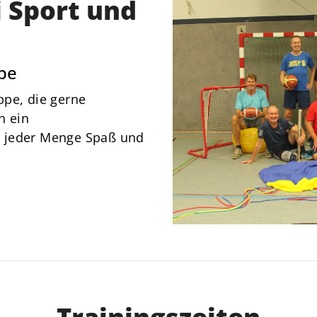
 Sport und
News
Über Uns
Mitgliedschaft
pe
ppe, die gerne
n ein
 jeder Menge Spaß und