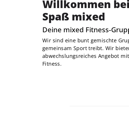
von 1856 e. V.
Willkommen bei
Am Stadtbad 1
Spaß mixed
27753 Delmenhorst
Deine mixed Fitness-Grup
04221-17685
dtv@delmenhorster-tv.de
Wir sind eine bunt gemischte Gru
gemeinsam Sport treibt. Wir biete
abwechslungsreiches Angebot mit
Fitness.