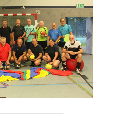
Sportsuche
Abteilungen
DTVital