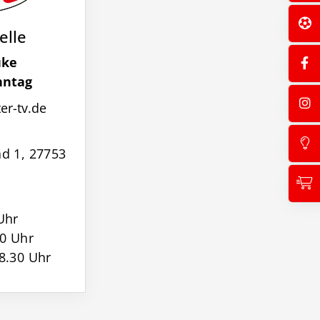
elle
uke
nntag
r-tv.de
d 1, 27753
Uhr
30 Uhr
8.30 Uhr