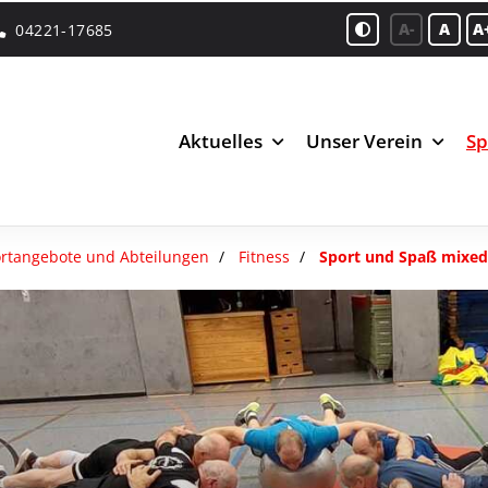
A-
A
A
04221-17685
Aktuelles
Unser Verein
Sp
rtangebote und Abteilungen
Fitness
Sport und Spaß mixed