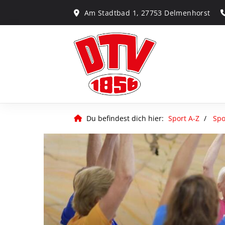
Am Stadtbad 1, 27753 Delmenhorst
Du befindest dich hier:
Sport A-Z
Spo