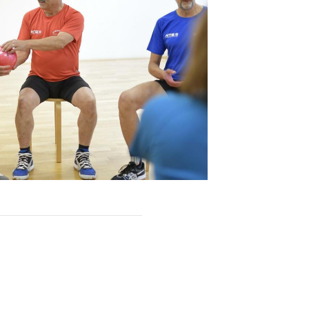
Sportsuche
Abteilungen
DTVital