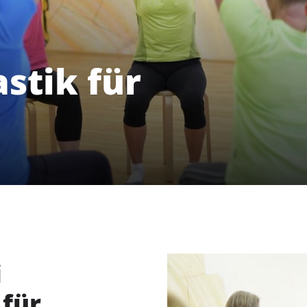
stik für
i
Unser Verein
S
für