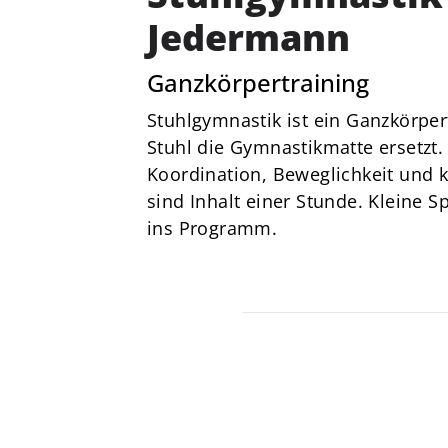
von 1856 e. V.
Jedermann
Am Stadtbad 1
27753 Delmenhorst
Ganzkörpertraining
04221-17685
Stuhlgymnastik ist ein Ganzkörper
dtv@delmenhorster-tv.de
Stuhl die Gymnastikmatte ersetzt
Koordination, Beweglichkeit und 
sind Inhalt einer Stunde. Kleine 
ins Programm.