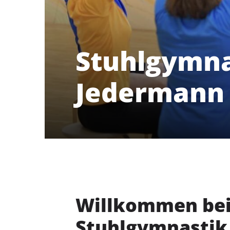
Stuhlgymna
Jedermann
Willkommen be
Delmenhorster Turnverein
Stuhlgymnastik 