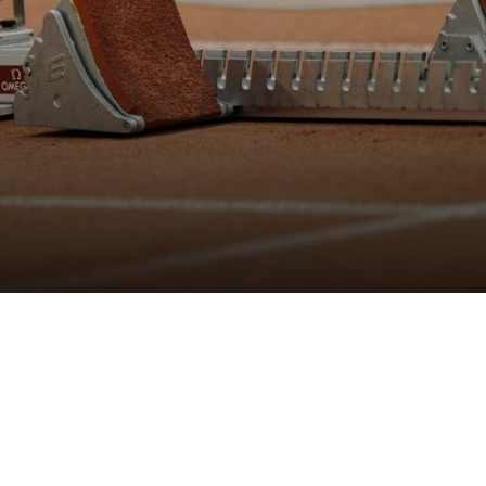
Unser Verein
S
News
Über Uns
Mitgliedschaft