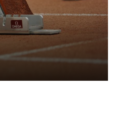
portangebote
Sportsuche
Abteilungen
DTVital