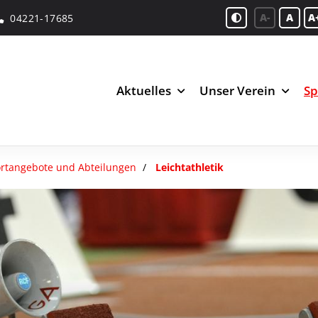
A-
A
A
04221-17685
Aktuelles
Unser Verein
Sp
rtangebote und Abteilungen
Leichtathletik