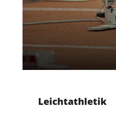
Delmenhorster Turnverein
von 1856 e. V.
Am Stadtbad 1
27753 Delmenhorst
04221-17685
dtv@delmenhorster-tv.de
Leichtathletik