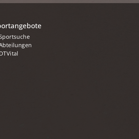
portangebote
Sportsuche
Abteilungen
DTVital