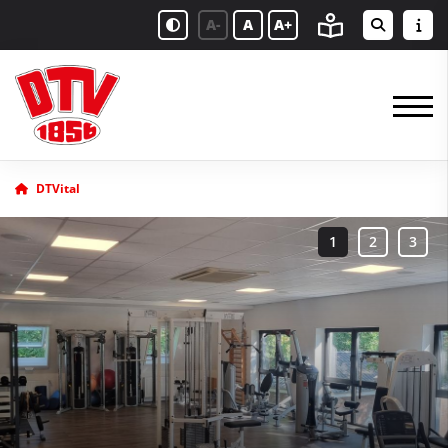
A-
A
A+
DTVital