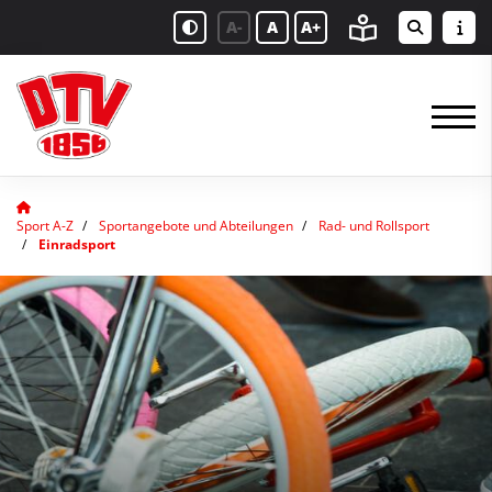
A-
A
A+
Sport A-Z
Sportangebote und Abteilungen
Rad- und Rollsport
Einradsport