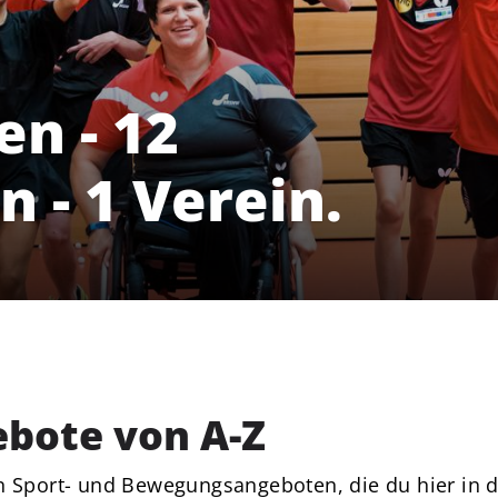
en - 12
n - 1 Verein.
bote von A-Z
Unser Verein
S
an Sport- und Bewegungsangeboten, die du hier in d