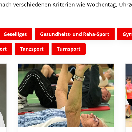
nach verschiedenen Kriterien wie Wochentag, Uhrz
News
Über Uns
Mitgliedschaft
Geselliges
Gesundheits- und Reha-Sport
Gym
ort
Tanzsport
Turnsport