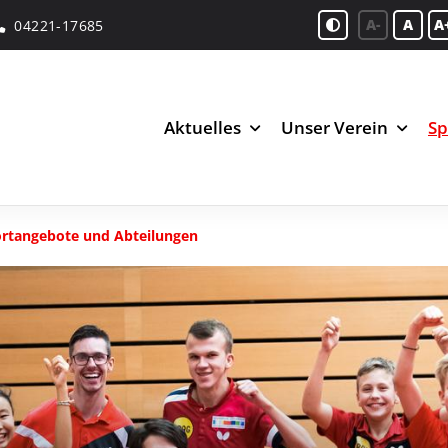
A-
A
A
04221-17685
Aktuelles
Unser Verein
Sp
rtangebote und Abteilungen