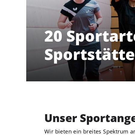
20 Sportart
Sportstätte
Unser Sportange
Delmenhorster Turnverein
Wir bieten ein breites Spektrum 