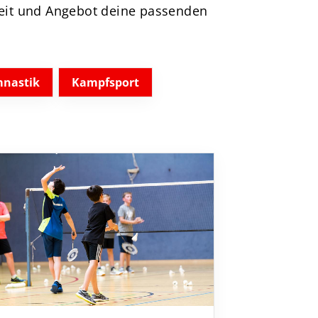
eit und Angebot deine passenden
Sportsuche
Abteilungen
DTVital
nastik
Kampfsport