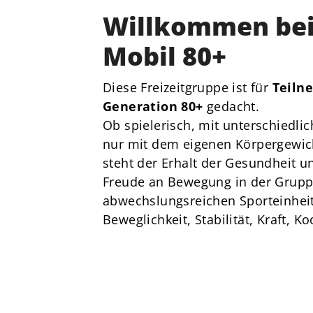
von 1856 e. V.
Willkommen bei 
Am Stadtbad 1
27753 Delmenhorst
Mobil 80+
04221-17685
Diese Freizeitgruppe ist für
Teiln
dtv@delmenhorster-tv.de
Generation 80+
gedacht.
Ob spielerisch, mit unterschiedli
nur mit dem eigenen Körpergewic
steht der Erhalt der Gesundheit un
Freude an Bewegung in der Gruppe
abwechslungsreichen Sporteinhei
Beweglichkeit, Stabilität, Kraft, 