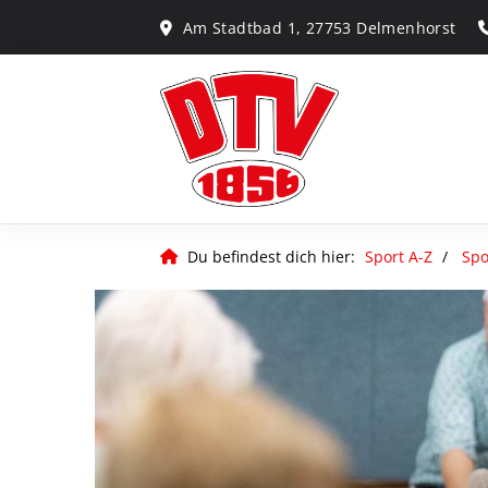
Am Stadtbad 1, 27753 Delmenhorst
Du befindest dich hier:
Sport A-Z
Spo