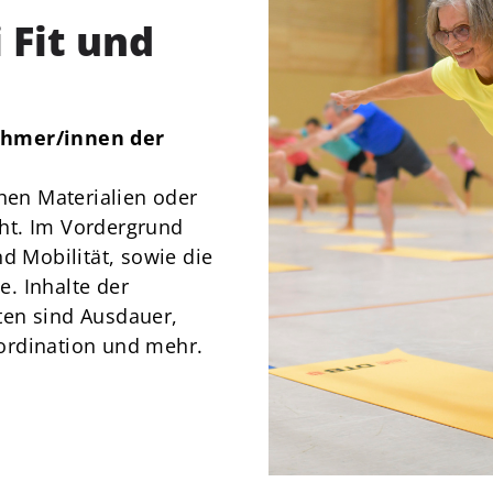
News
Fit und
Über Uns
Mitgliedschaft
ehmer/innen der
chen Materialien oder
ht. Im Vordergrund
d Mobilität, sowie die
. Inhalte der
ten sind Ausdauer,
Koordination und mehr.