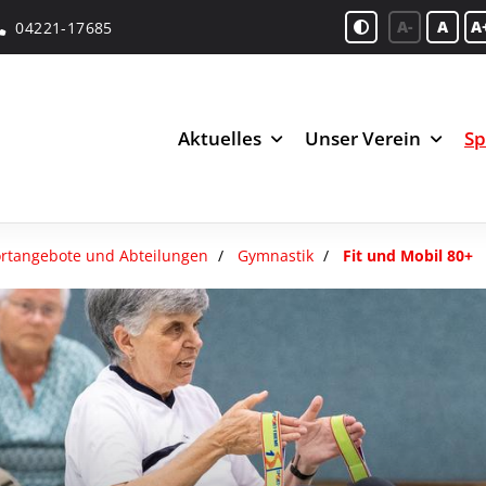
A-
A
A
04221-17685
Aktuelles
Unser Verein
Sp
rtangebote und Abteilungen
Gymnastik
Fit und Mobil 80+