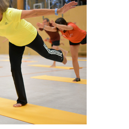
Sportsuche
Abteilungen
DTVital