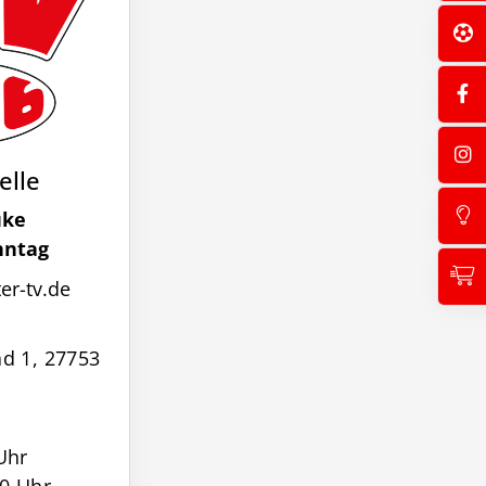
elle
uke
nntag
r-tv.de
d 1, 27753
Uhr