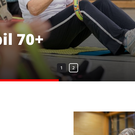
il 70+
Unser Verein
S