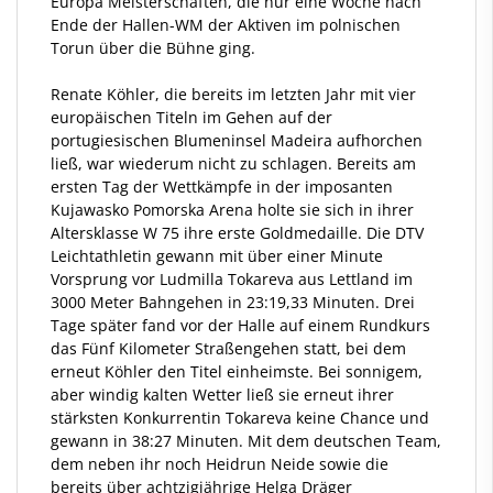
Europa Meisterschaften, die nur eine Woche nach
Ende der Hallen-WM der Aktiven im polnischen
Torun über die Bühne ging.
Renate Köhler, die bereits im letzten Jahr mit vier
europäischen Titeln im Gehen auf der
portugiesischen Blumeninsel Madeira aufhorchen
ließ, war wiederum nicht zu schlagen. Bereits am
ersten Tag der Wettkämpfe in der imposanten
Kujawasko Pomorska Arena holte sie sich in ihrer
Altersklasse W 75 ihre erste Goldmedaille. Die DTV
Leichtathletin gewann mit über einer Minute
Vorsprung vor Ludmilla Tokareva aus Lettland im
3000 Meter Bahngehen in 23:19,33 Minuten. Drei
Tage später fand vor der Halle auf einem Rundkurs
das Fünf Kilometer Straßengehen statt, bei dem
erneut Köhler den Titel einheimste. Bei sonnigem,
aber windig kalten Wetter ließ sie erneut ihrer
stärksten Konkurrentin Tokareva keine Chance und
gewann in 38:27 Minuten. Mit dem deutschen Team,
dem neben ihr noch Heidrun Neide sowie die
bereits über achtzigjährige Helga Dräger