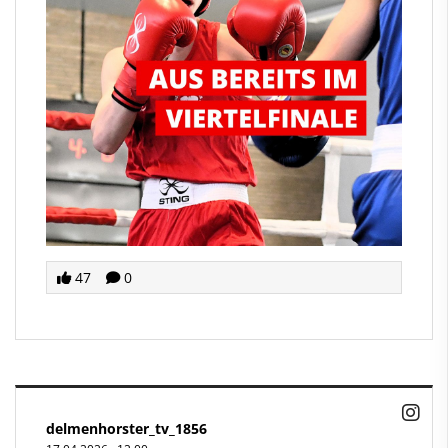
47
0
delmenhorster_tv_1856