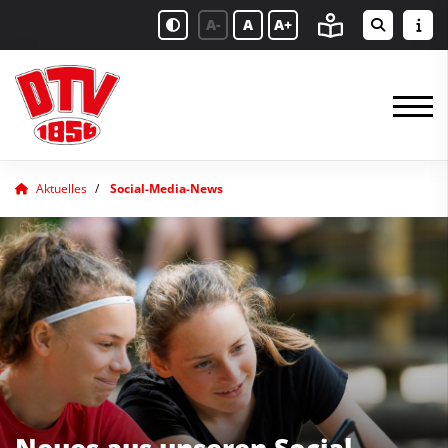
A-
A
A+
Aktuelles
Social-Media-News