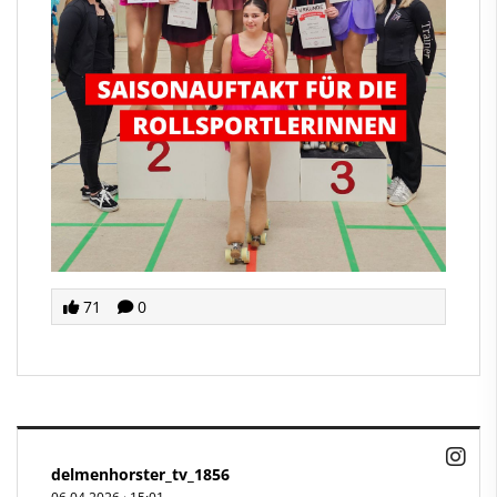
71
0
delmenhorster_tv_1856