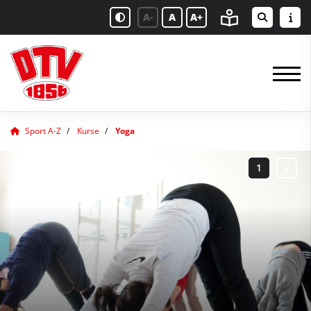
A-
A
A+
Sport A-Z
Kurse
Yoga