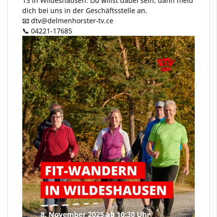
13 in Wildeshausen. Du willst dabei sein, dann meld
dich bei uns in der Geschäftsstelle an.
📧 dtv
@delmenhorster
-tv.ce
📞 04221-17685