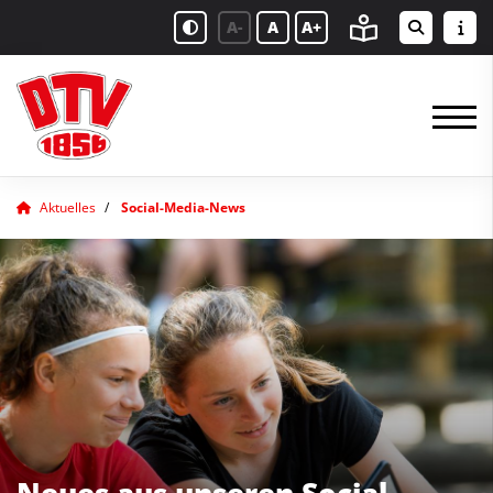
A-
A
A+
Aktuelles
Social-Media-News