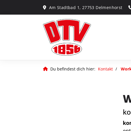
Am Stadtbad 1, 27753 Delmenhorst
Du befindest dich hier:
Kontakt
Wor
W
ko
ko
ent