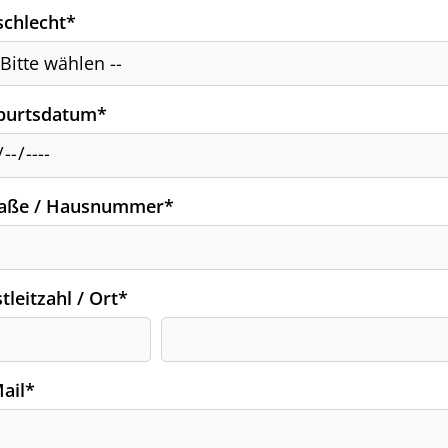
chlecht
*
burtsdatum
*
raße / Hausnummer
*
tleitzahl / Ort
*
ail
*