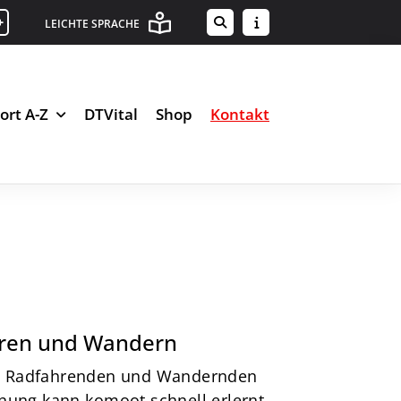
+
LEICHTE SPRACHE
ort A-Z
DTVital
Shop
Kontakt
hren und Wandern
bei Radfahrenden und Wandernden
enung kann komoot schnell erlernt