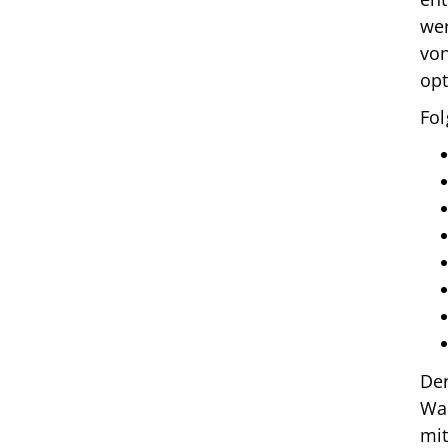
wer
vo
opt
Fo
Delmenhorster Turnverein
von 1856 e. V.
Am Stadtbad 1
27753 Delmenhorst
Der
04221-17685
Wa
dtv@delmenhorster-tv.de
mi