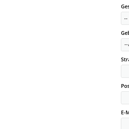
Ges
Ge
St
Pos
E-M