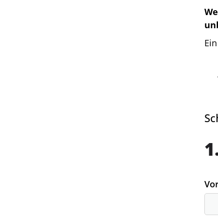
We
un
Ein
Sc
1
Vo