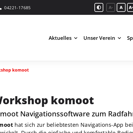
A-
A
A
04221-17685
Aktuelles
Unser Verein
Sp
kshop komoot
orkshop komoot
moot Navigationssoftware zum Radfa
moot
hat sich zur beliebtesten Navigations-App 
wickelt. Durch die einfache und komfortable Bedi