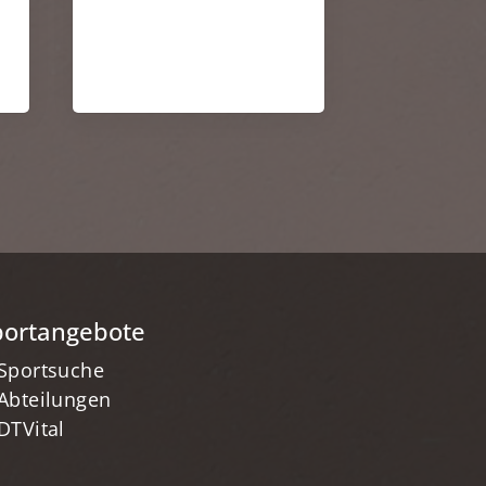
portangebote
Sportsuche
Abteilungen
DTVital