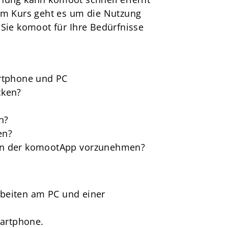
 Im Kurs geht es um die Nutzung
ie komoot für Ihre Bedürfnisse
artphone und PC
cken?
n?
en?
portangebote
 in der komootApp vorzunehmen?
Sportsuche
Abteilungen
DTVital
rbeiten am PC und einer
artphone.