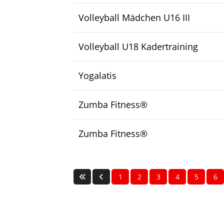
Volleyball Mädchen U16 III
Volleyball U18 Kadertraining
Yogalatis
Zumba Fitness®
Zumba Fitness®
1
2
3
4
5
6