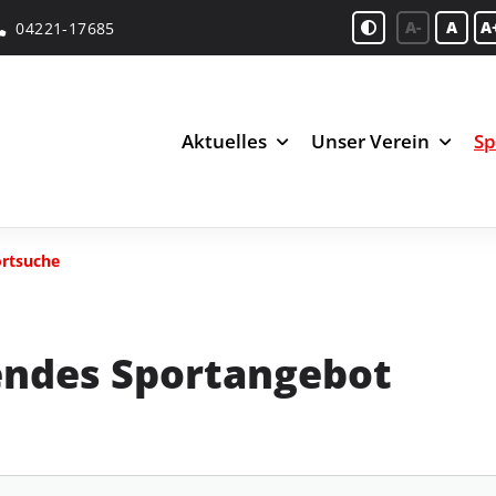
A-
A
A
04221-17685
Aktuelles
Unser Verein
Sp
rtsuche
endes Sportangebot