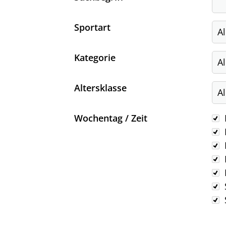
Sportart
Kategorie
Altersklasse
Wo
Wochentag / Zeit
Delmenhorster Turnverein
von 1856 e. V.
Am Stadtbad 1